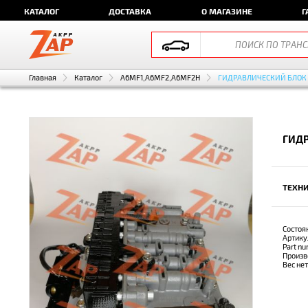
КАТАЛОГ
ДОСТАВКА
О МАГАЗИНЕ
Г
Главная
Каталог
A6MF1,A6MF2,A6MF2H
ГИДРАВЛИЧЕСКИЙ БЛОК
ГИДР
ТЕХНИ
Состоя
Артику
Part n
Произв
Вес не