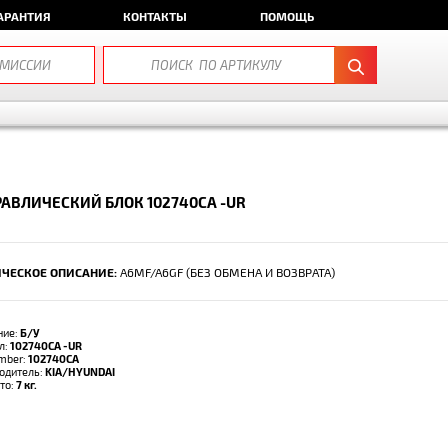
АРАНТИЯ
КОНТАКТЫ
ПОМОЩЬ
АВЛИЧЕСКИЙ БЛОК 102740CA -UR
ЧЕСКОЕ ОПИСАНИЕ:
A6MF/A6GF (БЕЗ ОБМЕНА И ВОЗВРАТА)
ние:
Б/У
л:
102740CA -UR
umber:
102740CA
одитель:
KIA/HYUNDAI
тто:
7 кг.