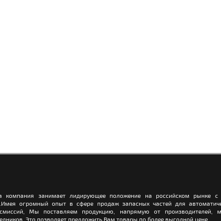
а компания занимает лидирующее положение на российском рынке с 
.Имея огромный опыт в сфере продаж запасных частей для автоматич
нсмиссий, Мы поставляем продукцию, напрямую от производителей, м
едников. Это позволяет предложить Вам товары по более выгодной цене.