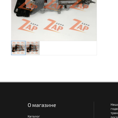
О магазине
Наш
года
тра
Каталог
поср