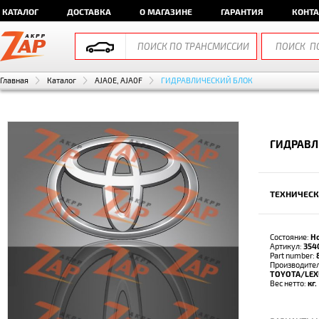
КАТАЛОГ
ДОСТАВКА
О МАГАЗИНЕ
ГАРАНТИЯ
КОНТ
Главная
Каталог
AJA0E, AJA0F
ГИДРАВЛИЧЕСКИЙ БЛОК
ГИДРАВЛ
ТЕХНИЧЕСК
Состояние:
Н
Артикул:
354
Part number:
Производител
TOYOTA/LEX
Вес нетто:
кг.