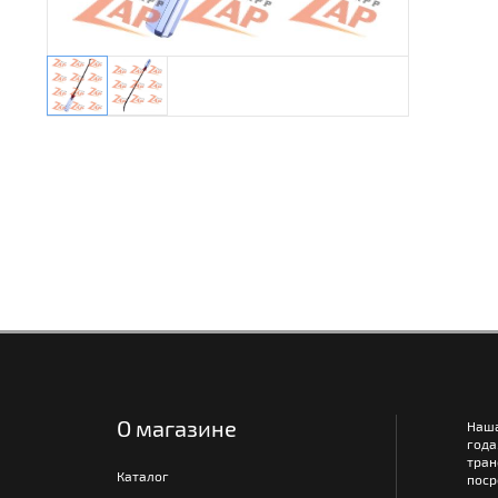
О магазине
Наш
года
тра
Каталог
поср