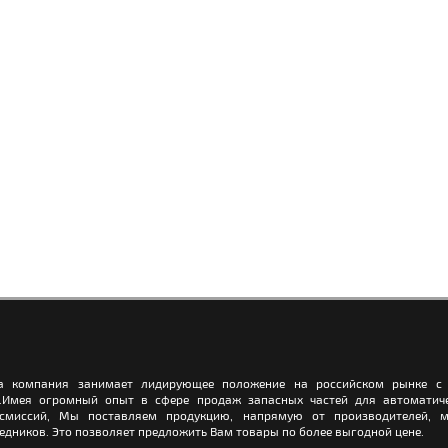
а компания занимает лидирующее положение на российском рынке с 
.Имея огромный опыт в сфере продаж запасных частей для автоматич
нсмиссий, Мы поставляем продукцию, напрямую от производителей, м
едников. Это позволяет предложить Вам товары по более выгодной цене.