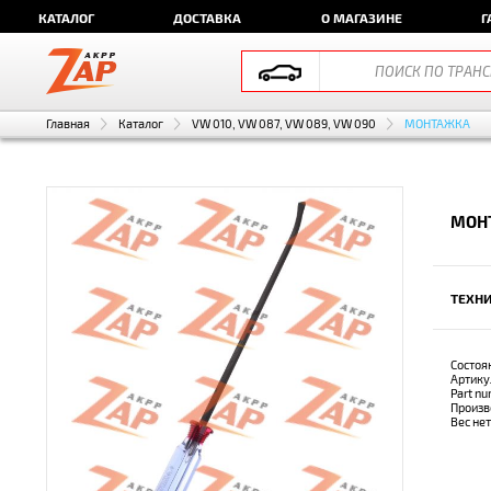
КАТАЛОГ
ДОСТАВКА
О МАГАЗИНЕ
Г
Главная
Каталог
VW 010, VW 087, VW 089, VW 090
МОНТАЖКА
МОНТ
ТЕХНИ
Состоя
Артику
Part n
Произв
Вес не