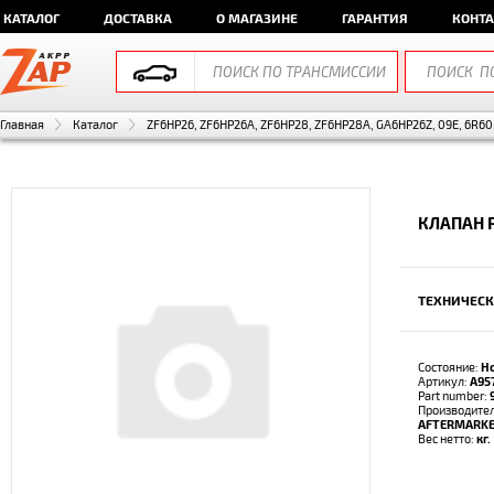
КАТАЛОГ
ДОСТАВКА
О МАГАЗИНЕ
ГАРАНТИЯ
КОНТ
Главная
Каталог
ZF6HP26, ZF6HP26A, ZF6HP28, ZF6HP28A, GA6HP26Z, 09E, 6R60
КЛАПАН 
ТЕХНИЧЕСК
Состояние:
Н
Артикул:
A95
Part number:
Производител
AFTERMARK
Вес нетто:
кг.