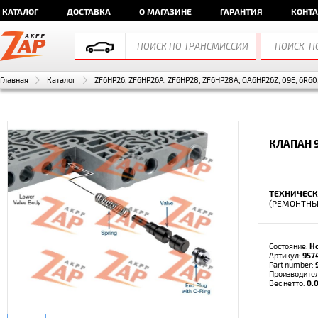
КАТАЛОГ
ДОСТАВКА
О МАГАЗИНЕ
ГАРАНТИЯ
КОНТ
Главная
Каталог
ZF6HP26, ZF6HP26A, ZF6HP28, ZF6HP28A, GA6HP26Z, 09E, 6R60
КЛАПАН 9
ТЕХНИЧЕСК
(РЕМОНТНЫ
Состояние:
Н
Артикул:
957
Part number:
Производите
Вес нетто:
0.0