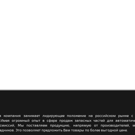
а компания занимает лидирующее положение на российском рынке с 
.Имея огромный опыт в сфере продаж запасных частей для автоматич
нсмиссий, Мы поставляем продукцию, напрямую от производителей, м
едников. Это позволяет предложить Вам товары по более выгодной цене.