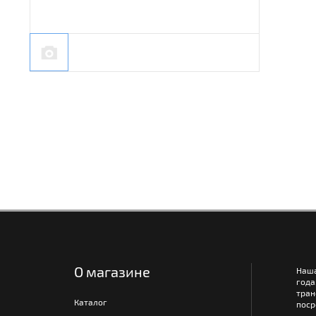
О магазине
Наш
года
тра
Каталог
поср