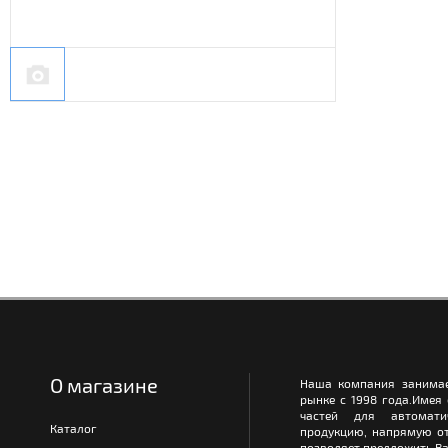
О магазине
Наша компания занимае
рынке с 1998 года.Имея
частей для автомати
Каталог
продукцию, напрямую от
позволяет предложить Ва