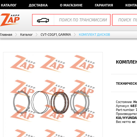
КАТАЛОГ
ДОСТАВКА
О МАГАЗИНЕ
ГАРАНТИЯ
КОНТ
Главная
Каталог
CVT-C0GF1, GAMMA
КОМПЛЕКТ ДИСКОВ
КОМПЛЕК
ТЕХНИЧЕСК
Состояние:
Н
Артикул:
483
Part number:
Производител
KIA/HYUNDA
Вес нетто:
кг.