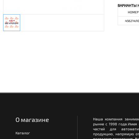
ВАРИАНТЫ 
НОМЕР
456214J1
О магазине
Наша компания занимае
рынке с 1998 года.Имея
частей для автомати
Каталог
продукцию, напрямую от
позволяет предложить Ва