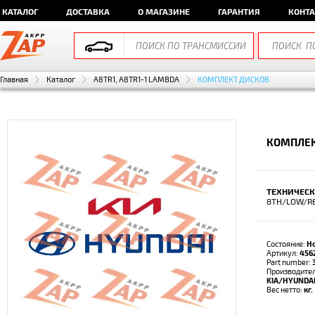
КАТАЛОГ
ДОСТАВКА
О МАГАЗИНЕ
ГАРАНТИЯ
КОНТ
Главная
Каталог
A8TR1, A8TR1-1 LAMBDA
КОМПЛЕКТ ДИСКОВ
КОМПЛЕК
ТЕХНИЧЕСК
8TH/LOW/R
Состояние:
Н
Артикул:
456
Part number:
Производител
KIA/HYUNDA
Вес нетто:
кг.