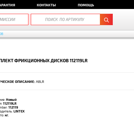
АРАНТИЯ
КОНТАКТЫ
ПОМОЩЬ
ОВ
ЛЕКТ ФРИКЦИОННЫХ ДИСКОВ 112119LR
ЧЕСКОЕ ОПИСАНИЕ:
A8LR
ние:
Новый
л:
112119LR
umber:
112119
одитель:
LINTEX
тто:
кг.