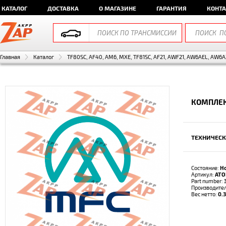
КАТАЛОГ
ДОСТАВКА
О МАГАЗИНЕ
ГАРАНТИЯ
КОНТ
Главная
Каталог
TF80SC, AF40, AM6, MXE, TF81SC, AF21, AWF21, AW6AEL, AW6A
КОМПЛЕК
ТЕХНИЧЕСК
Состояние:
Н
Артикул:
ATO
Part number:
Производите
Вес нетто:
0.3