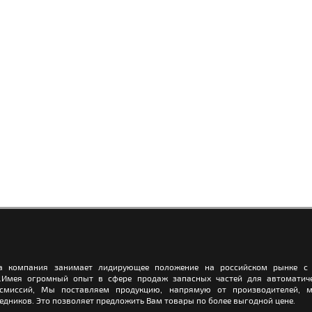
а компания занимает лидирующее положение на российском рынке с 
.Имея огромный опыт в сфере продаж запасных частей для автоматич
нсмиссий, Мы поставляем продукцию, напрямую от производителей, м
едников. Это позволяет предложить Вам товары по более выгодной цене.