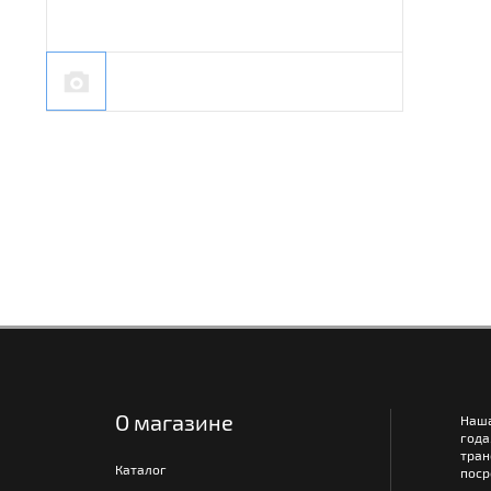
О магазине
Наш
года
тра
Каталог
поср