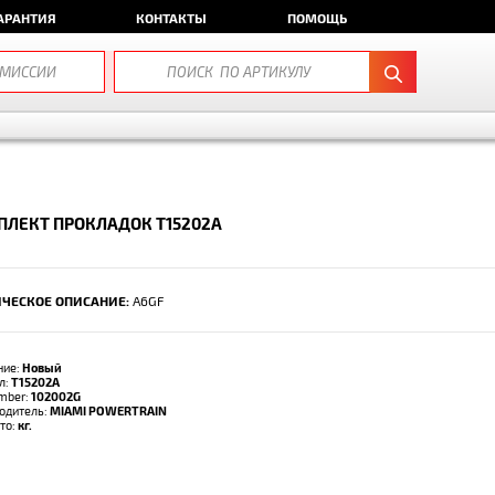
АРАНТИЯ
КОНТАКТЫ
ПОМОЩЬ
ЛЕКТ ПРОКЛАДОК T15202A
ЧЕСКОЕ ОПИСАНИЕ:
A6GF
ние:
Новый
л:
T15202A
umber:
102002G
одитель:
MIAMI POWERTRAIN
тто:
кг.