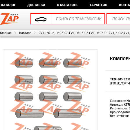
КАТАЛОГ
ДОСТАВКА
О МАГАЗИНЕ
ГАРАНТИЯ
КОНТ
Главная
Каталог
CVT-JF011E, RE0F10A CVT, RE0F10B CVT, RE0F10C CVT, F1CJA CVT
КОМПЛЕК
ТЕХНИЧЕСК
JF015E/CVT-
Состояние:
Н
Артикул:
K77
Part number:
Производите
Вес нетто:
кг.