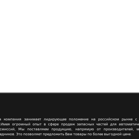
а компания занимает лидирующее положение на российском рынке с 
.Имея огромный опыт в сфере продаж запасных частей для автоматич
нсмиссий, Мы поставляем продукцию, напрямую от производителей, м
едников. Это позволяет предложить Вам товары по более выгодной цене.