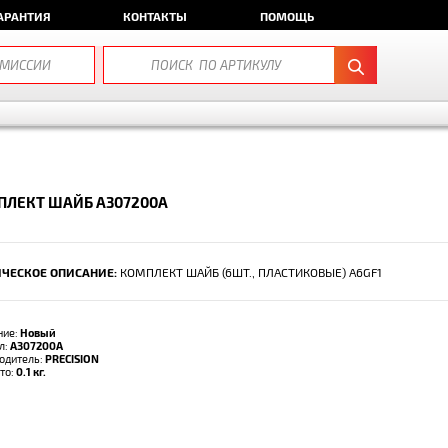
АРАНТИЯ
КОНТАКТЫ
ПОМОЩЬ
ПЛЕКТ ШАЙБ A307200A
ЧЕСКОЕ ОПИСАНИЕ:
КОМПЛЕКТ ШАЙБ (6ШТ., ПЛАСТИКОВЫЕ) A6GF1
ние:
Новый
л:
A307200A
одитель:
PRECISION
тто:
0.1 кг.