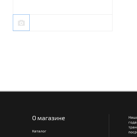
О магазине
Наш
года
тра
Каталог
поср