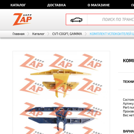
КАТАЛОГ
ДОСТАВКА
О МАГАЗИНЕ
Г
Главная
Каталог
CVT-C0GF1, GAMMA
КОМПЛЕКТ УСПОКОИТЕЛЕЙ 
КОМП
ТЕХНИ
Состоя
Артику
Part n
Произв
Вес не
ВАРИА