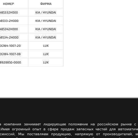
НОМЕР
ФИРМА
485332H000
KIA / HYUNDAI
48533-2H000
KIA / HYUNDAI
485342H000
KIA / HYUNDAI
48534-2H000
KIA / HYUNDAI
0G164-1007-20
LUK
0G184-1007-09
LUK
8928850-0000
LUK
а компания занимает лидирующее положение на российском рынке с 
.Имея огромный опыт в сфере продаж запасных частей для автоматич
нсмиссий, Мы поставляем продукцию, напрямую от производителей, м