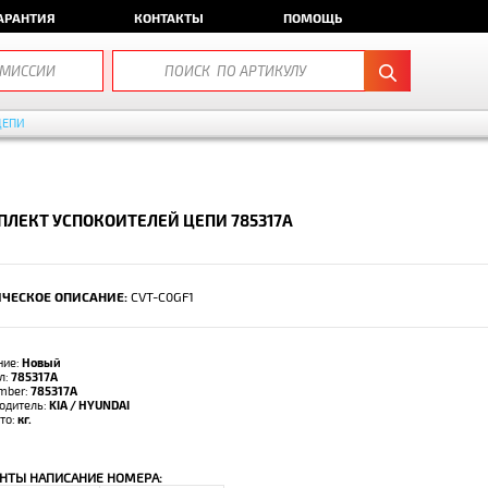
АРАНТИЯ
КОНТАКТЫ
ПОМОЩЬ
ЦЕПИ
ЛЕКТ УСПОКОИТЕЛЕЙ ЦЕПИ 785317A
ЧЕСКОЕ ОПИСАНИЕ:
CVT-C0GF1
ние:
Новый
л:
785317A
umber:
785317A
одитель:
KIA / HYUNDAI
тто:
кг.
НТЫ НАПИСАНИЕ НОМЕРА: