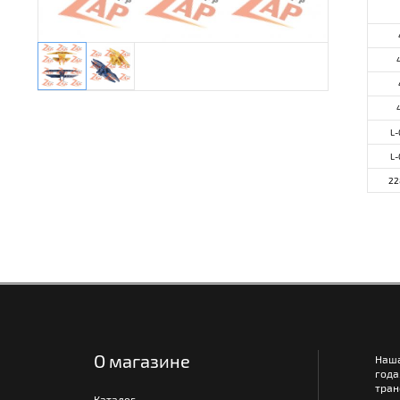
L-
L-
22
О магазине
Наш
года
тра
Каталог