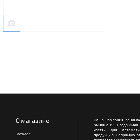
О магазине
Наша компания занимае
рынке с 1998 года.Имея
частей для автомати
Каталог
продукцию, напрямую от
позволяет предложить Ва