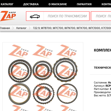
КАТАЛОГ
ДОСТАВКА
О МАГАЗИНЕ
ГАРАНТИЯ
КОНТ
Главная
Каталог
722.9, W7B700, W7C700, W7N700, W7X700, W7C1000, K7C1000
КОМПЛЕК
ТЕХНИЧЕСК
Состояние:
Н
Артикул:
RCP
Part number:
Производите
Вес нетто:
3.7