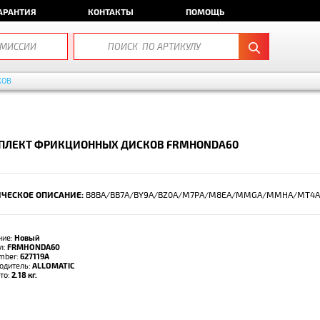
АРАНТИЯ
КОНТАКТЫ
ПОМОЩЬ
КОВ
ПЛЕКТ ФРИКЦИОННЫХ ДИСКОВ FRMHONDA60
ЧЕСКОЕ ОПИСАНИЕ:
B8BA/BB7A/BY9A/BZ0A/M7PA/M8EA/MMGA/MMHA/MT4A/
ние:
Новый
л:
FRMHONDA60
umber:
627119A
одитель:
ALLOMATIC
тто:
2.18 кг.