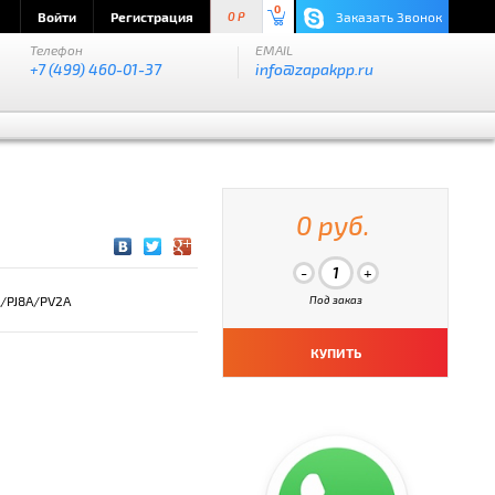
0
Войти
Регистрация
Заказать Звонок
0 P
Телефон
EMAIL
+7 (499) 460-01-37
info@zapakpp.ru
0 руб.
PJ8A/PV2A
Под заказ
КУПИТЬ