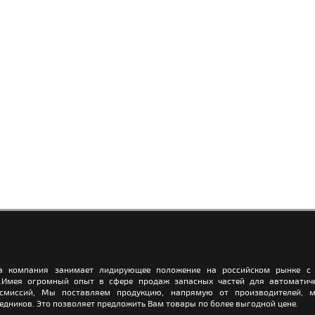
а компания занимает лидирующее положение на российском рынке с 
.Имея огромный опыт в сфере продаж запасных частей для автоматич
нсмиссий, Мы поставляем продукцию, напрямую от производителей, м
едников. Это позволяет предложить Вам товары по более выгодной цене.