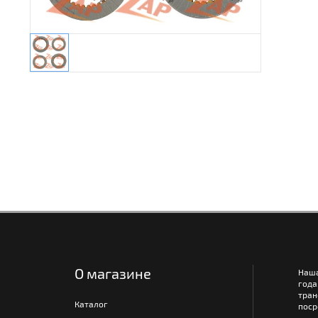
О магазине
Наш
года
тра
Каталог
поср