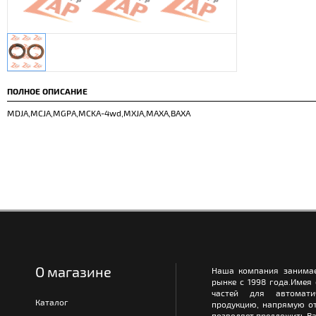
ПОЛНОЕ ОПИСАНИЕ
MDJA,MCJA,MGPA,MCKA-4wd,MXJA,MAXA,BAXA
О магазине
Наша компания занимае
рынке с 1998 года.Имея
частей для автомати
Каталог
продукцию, напрямую от
позволяет предложить Ва