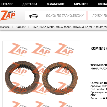
КАТАЛОГ
ДОСТАВКА
О МАГАЗИНЕ
ГАРАНТИЯ
КОНТ
Главная
Каталог
B6VA, BAXA, M6HA, M6GA, MAXA, MDWA,MDJA,MCJA,MGPA,MXJ
КОМПЛЕК
ТЕХНИЧЕСК
M6HA/MAXA
Состояние:
Н
Артикул:
RCP
Part number:
Производите
GPX
Вес нетто:
0.9