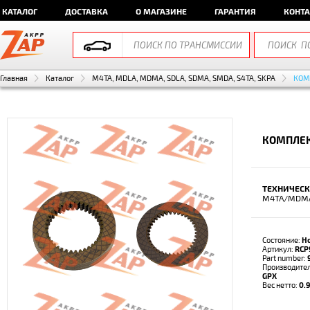
КАТАЛОГ
ДОСТАВКА
О МАГАЗИНЕ
ГАРАНТИЯ
КОНТ
Главная
Каталог
M4TA, MDLA, MDMA, SDLA, SDMA, SMDA, S4TA, SKPA
КОМ
КОМПЛЕК
ТЕХНИЧЕСК
M4TA/MDMA
Состояние:
Н
Артикул:
RCP
Part number:
Производите
GPX
Вес нетто:
0.9