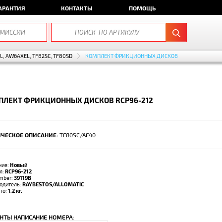
АРАНТИЯ
КОНТАКТЫ
ПОМОЩЬ
EL, AW6AXEL, TF82SC, TF80SD
КОМПЛЕКТ ФРИКЦИОННЫХ ДИСКОВ
ПЛЕКТ ФРИКЦИОННЫХ ДИСКОВ RCP96-212
ЧЕСКОЕ ОПИСАНИЕ:
TF80SC/AF40
ние:
Новый
л:
RCP96-212
umber:
39119B
одитель:
RAYBESTOS/ALLOMATIC
тто:
1.2 кг.
НТЫ НАПИСАНИЕ НОМЕРА: