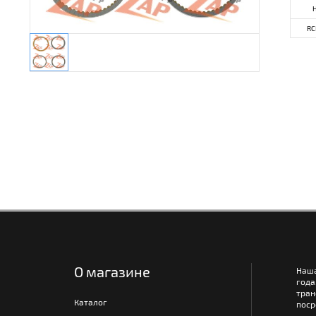
RC
О магазине
Наш
года
тра
Каталог
поср