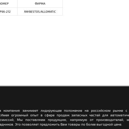
НОМЕР
ФИРМА
P96-212
RAYBESTOS/ALLOMATIC
а компания занимает лидирующее положение на российском рынке с 
.Имея огромный опыт в сфере продаж запасных частей для автоматич
нсмиссий, Мы поставляем продукцию, напрямую от производителей, м
едников. Это позволяет предложить Вам товары по более выгодной цене.