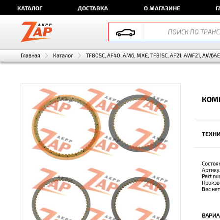
КАТАЛОГ
ДОСТАВКА
О МАГАЗИНЕ
Г
Главная
Каталог
TF80SC, AF40, AM6, MXE, TF81SC, AF21, AWF21, AW6A
КОМ
ТЕХНИ
Состоя
Артику
Part n
Произв
Вес не
ВАРИА