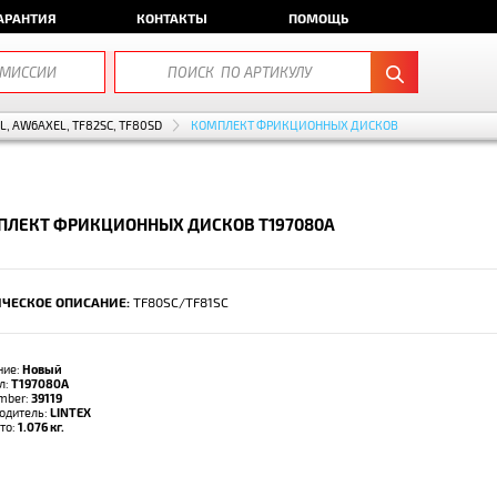
АРАНТИЯ
КОНТАКТЫ
ПОМОЩЬ
EL, AW6AXEL, TF82SC, TF80SD
КОМПЛЕКТ ФРИКЦИОННЫХ ДИСКОВ
ПЛЕКТ ФРИКЦИОННЫХ ДИСКОВ T197080A
ЧЕСКОЕ ОПИСАНИЕ:
TF80SC/TF81SC
ние:
Новый
л:
T197080A
umber:
39119
одитель:
LINTEX
тто:
1.076 кг.