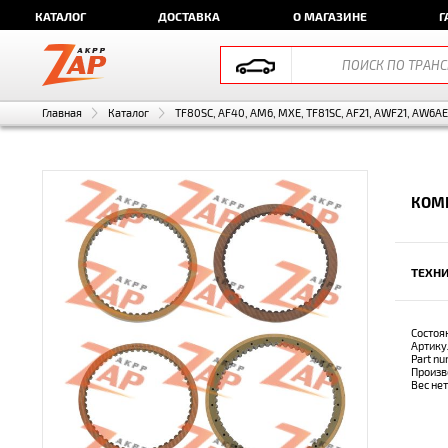
КАТАЛОГ
ДОСТАВКА
О МАГАЗИНЕ
Г
Главная
Каталог
TF80SC, AF40, AM6, MXE, TF81SC, AF21, AWF21, AW6A
КОМ
ТЕХНИ
Состоя
Артику
Part n
Произв
Вес не