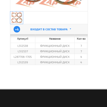
+4
ВХОДИТ В СОСТАВ ТОВАРА
Артикул1
Название
Кол-во
L512538
ФРИКЦИОННЫЙ ДИСК
7
L512537
ФРИКЦИОННЫЙ ДИСК
7
L287706-170S
ФРИКЦИОННЫЙ ДИСК
4
L512539
ФРИКЦИОННЫЙ ДИСК
4