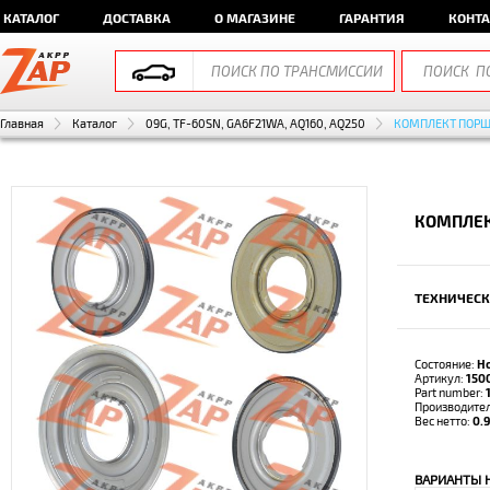
КАТАЛОГ
ДОСТАВКА
О МАГАЗИНЕ
ГАРАНТИЯ
КОНТ
Главная
Каталог
09G, TF-60SN, GA6F21WA, AQ160, AQ250
КОМПЛЕКТ ПОР
КОМПЛЕК
ТЕХНИЧЕСК
Состояние:
Н
Артикул:
150
Part number:
Производите
Вес нетто:
0.9
ВАРИАНТЫ 