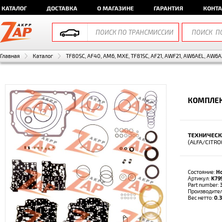
КАТАЛОГ
ДОСТАВКА
О МАГАЗИНЕ
ГАРАНТИЯ
КОНТ
Главная
Каталог
TF80SC, AF40, AM6, MXE, TF81SC, AF21, AWF21, AW6AEL, AW6A
КОМПЛЕК
ТЕХНИЧЕСК
(ALFA/CITR
Состояние:
Н
Артикул:
K79
Part number:
Производите
Вес нетто:
0.3