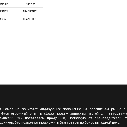
ОМЕР
ФИРМА
P2563
TRANSTEC
000633
TRANSTEC
а компания занимает лидирующее положение на российском рынке с 
.Имея огромный опыт в сфере продаж запасных частей для автоматич
нсмиссий, Мы поставляем продукцию, напрямую от производителей, м
едников. Это позволяет предложить Вам товары по более выгодной цене.