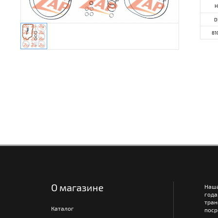
Н
D
81
О магазине
Наш
года
тра
Каталог
поср