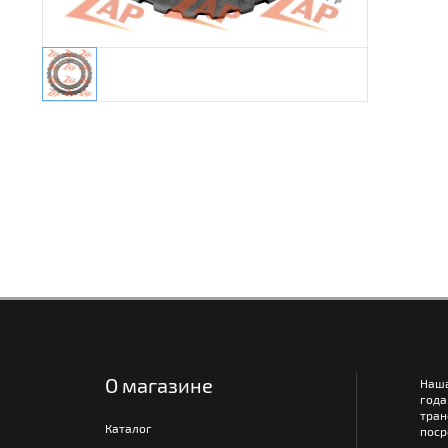
О магазине
Наш
года
тра
Каталог
поср