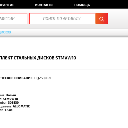
АРАНТИЯ
КОНТАКТЫ
ПОМОЩЬ
ДИСКОВ
ПЛЕКТ СТАЛЬНЫХ ДИСКОВ STMVW10
ЧЕСКОЕ ОПИСАНИЕ:
DQ250/02E
ние:
Новый
л:
STMVW10
umber:
308139
одитель:
ALLOMATIC
тто:
1.5 кг.