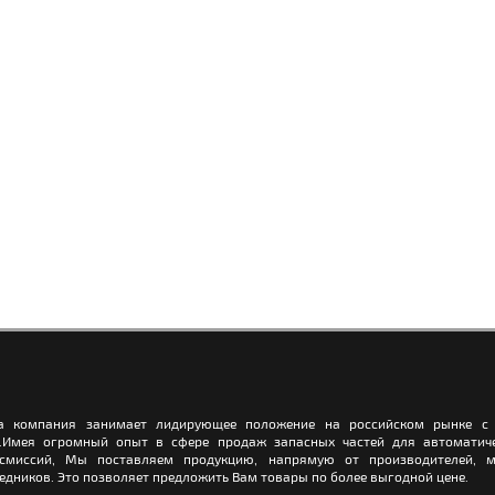
а компания занимает лидирующее положение на российском рынке с 
.Имея огромный опыт в сфере продаж запасных частей для автоматич
нсмиссий, Мы поставляем продукцию, напрямую от производителей, м
едников. Это позволяет предложить Вам товары по более выгодной цене.