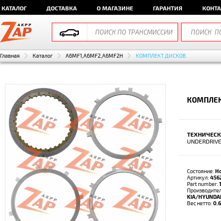
КАТАЛОГ
ДОСТАВКА
О МАГАЗИНЕ
ГАРАНТИЯ
КОНТ
Главная
Каталог
A6MF1,A6MF2,A6MF2H
КОМПЛЕКТ ДИСКОВ
КОМПЛЕК
ТЕХНИЧЕСК
UNDERDRIVE(
Состояние:
Н
Артикул:
456
Part number:
Производител
KIA/HYUNDA
Вес нетто:
0.6