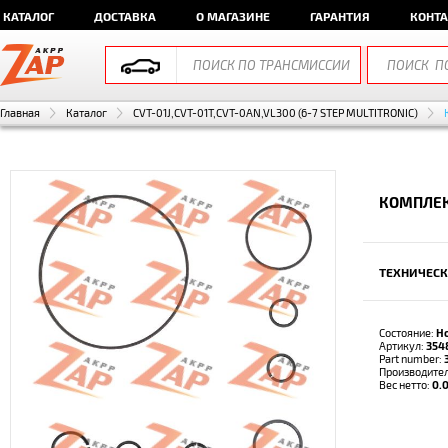
КАТАЛОГ
ДОСТАВКА
О МАГАЗИНЕ
ГАРАНТИЯ
КОНТ
Главная
Каталог
CVT-01J,CVT-01T,CVT-0AN,VL300 (6-7 STEP MULTITRONIC)
КОМПЛЕК
ТЕХНИЧЕСК
Состояние:
Н
Артикул:
354
Part number:
Производите
Вес нетто:
0.0