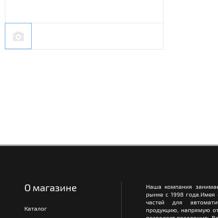
О магазине
Наша компания занимае
рынке с 1998 года.Имея
частей для автомати
Каталог
продукцию, напрямую от
позволяет предложить Ва