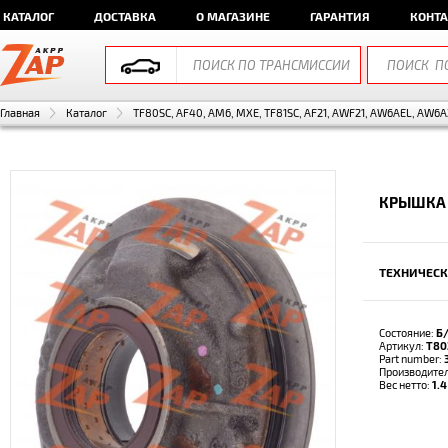
КАТАЛОГ
ДОСТАВКА
О МАГАЗИНЕ
ГАРАНТИЯ
КОНТ
Главная
Каталог
TF80SC, AF40, AM6, MXE, TF81SC, AF21, AWF21, AW6AEL, AW6A
КРЫШКА 
ТЕХНИЧЕСК
Состояние:
Б
Артикул:
T80
Part number:
Производите
Вес нетто:
1.4