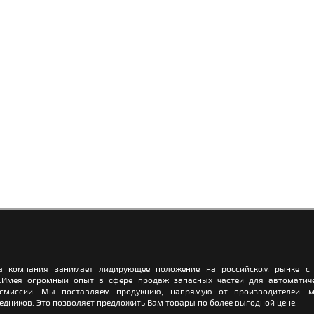
а компания занимает лидирующее положение на российском рынке с 
.Имея огромный опыт в сфере продаж запасных частей для автоматич
нсмиссий, Мы поставляем продукцию, напрямую от производителей, м
едников. Это позволяет предложить Вам товары по более выгодной цене.