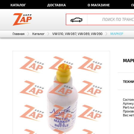
КАТАЛОГ
ДОСТАВКА
О МАГАЗИНЕ
Г
Главная
Каталог
VW 010, VW 087, VW 089, VW 090
МАРКЕР
МАРК
ТЕХНИ
Состоя
Артику
Part n
Произв
Вес не