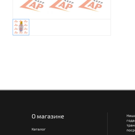
О магазине
Наш
года
тра
Каталог
поср