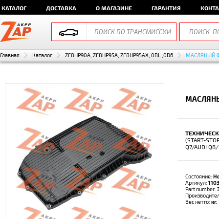
КАТАЛОГ
ДОСТАВКА
О МАГАЗИНЕ
ГАРАНТИЯ
КОНТ
Главная
Каталог
ZF8HP90A, ZF8HP95A, ZF8HP95AX, 0BL ,0D6
МАСЛЯНЫЙ 
МАСЛЯНЫ
ТЕХНИЧЕСК
(START-STO
Q7/AUDI Q8
Состояние:
Н
Артикул:
110
Part number:
Производите
Вес нетто:
кг.