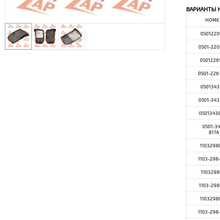
ВАРИАНТЫ 
НОМЕ
0501220
0501-220
0501226
0501-226
0501343
0501-343
0501343
0501-3
817A
1103298
1103-298
1103298
1103-298
1103298
1103-298