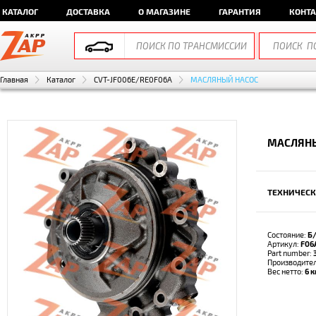
КАТАЛОГ
ДОСТАВКА
О МАГАЗИНЕ
ГАРАНТИЯ
КОНТ
Главная
Каталог
CVT-JF006E/RE0F06A
МАСЛЯНЫЙ НАСОС
МАСЛЯНЫ
ТЕХНИЧЕСК
Состояние:
Б
Артикул:
F06
Part number:
Производите
Вес нетто:
6 к