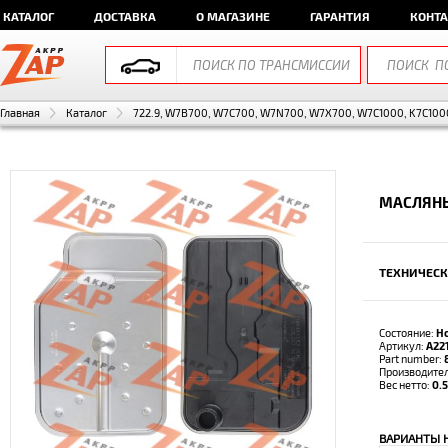
КАТАЛОГ
ДОСТАВКА
О МАГАЗИНЕ
ГАРАНТИЯ
КОНТ
Главная
Каталог
722.9, W7B700, W7C700, W7N700, W7X700, W7C1000, K7C1000
МАСЛЯНЫ
ТЕХНИЧЕСК
Состояние:
Н
Артикул:
A22
Part number:
Производите
Вес нетто:
0.5
ВАРИАНТЫ 