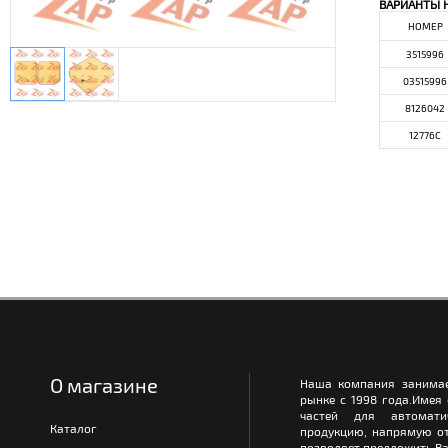
ВАРИАНТЫ 
НОМЕР
3515996
03515996
8126042
12776C
О магазине
Наша компания занимае
рынке с 1998 года.Имея
частей для автомати
Каталог
продукцию, напрямую от
позволяет предложить Ва