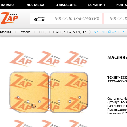
КАТАЛОГ
ДОСТАВКА
О МАГАЗИНЕ
ГАРАНТИЯ
КОНТ
Главная
Каталог
30RH, 31RH, 32RH, A904, A999, TF6
МАСЛЯНЫЙ ФИЛЬТР
МАСЛЯНЫ
ТЕХНИЧЕСК
A727/A904/A
Состояние:
Н
Артикул:
127
Part number:
Производите
Вес нетто:
0.2