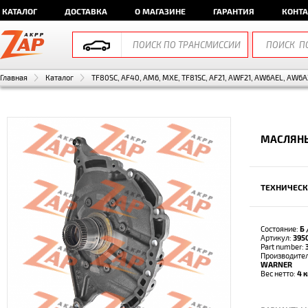
КАТАЛОГ
ДОСТАВКА
О МАГАЗИНЕ
ГАРАНТИЯ
КОНТ
Главная
Каталог
TF80SC, AF40, AM6, MXE, TF81SC, AF21, AWF21, AW6AEL, AW6A
МАСЛЯНЫ
ТЕХНИЧЕСК
Состояние:
Б 
Артикул:
395
Part number:
Производите
WARNER
Вес нетто:
4 к