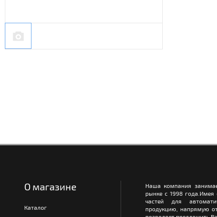
О магазине
Наша компания занимае
рынке с 1998 года.Имея
частей для автомати
Каталог
продукцию, напрямую от
позволяет предложить Ва