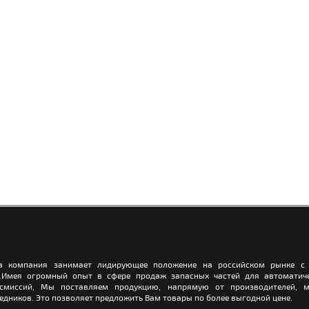
а компания занимает лидирующее положение на российском рынке с 
.Имея огромный опыт в сфере продаж запасных частей для автоматич
нсмиссий, Мы поставляем продукцию, напрямую от производителей, м
едников. Это позволяет предложить Вам товары по более выгодной цене.