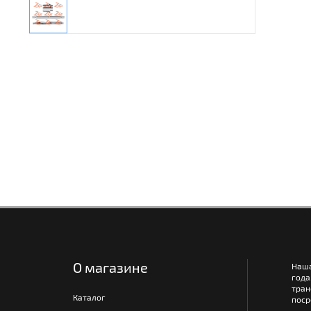
О магазине
Наш
года
тра
Каталог
поср