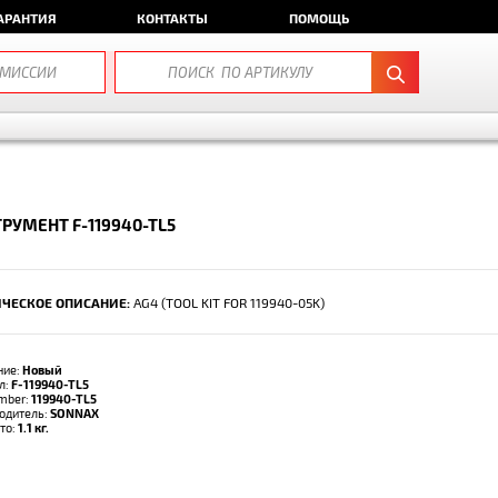
АРАНТИЯ
КОНТАКТЫ
ПОМОЩЬ
РУМЕНТ F-119940-TL5
ЧЕСКОЕ ОПИСАНИЕ:
AG4 (TOOL KIT FOR 119940-05K)
ние:
Новый
л:
F-119940-TL5
umber:
119940-TL5
одитель:
SONNAX
тто:
1.1 кг.