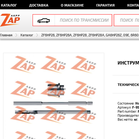
КАТАЛОГ
ДОСТАВКА
О МАГАЗИНЕ
ГАРАНТИЯ
КОНТ
Главная
Каталог
ZF6HP26, ZF6HP26A, ZF6HP28, ZF6HP28A, GA6HP26Z, 09E, 6R60
ИНСТРУМЕ
ТЕХНИЧЕСК
Состояние:
Н
Артикул:
F-9
Part number:
Производите
Вес нетто:
кг.