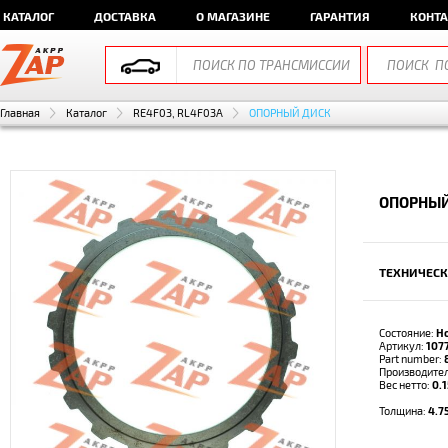
КАТАЛОГ
ДОСТАВКА
О МАГАЗИНЕ
ГАРАНТИЯ
КОНТ
Главная
Каталог
RE4F03, RL4F03A
ОПОРНЫЙ ДИСК
ОПОРНЫЙ 
ТЕХНИЧЕСК
Состояние:
Н
Артикул:
107
Part number:
Производите
Вес нетто:
0.1
Толщина:
4.7