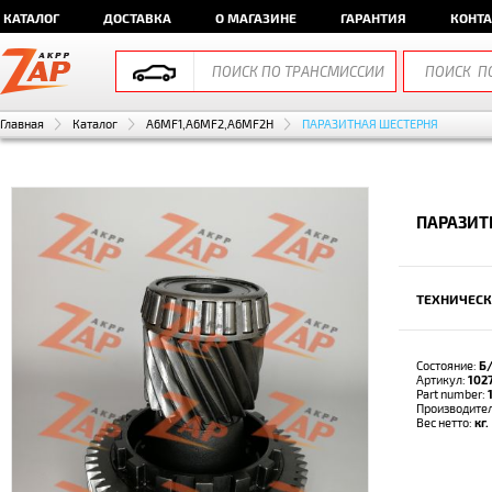
КАТАЛОГ
ДОСТАВКА
О МАГАЗИНЕ
ГАРАНТИЯ
КОНТ
Главная
Каталог
A6MF1,A6MF2,A6MF2H
ПАРАЗИТНАЯ ШЕСТЕРНЯ
ПАРАЗИТ
ТЕХНИЧЕСК
Состояние:
Б
Артикул:
102
Part number:
Производите
Вес нетто:
кг.