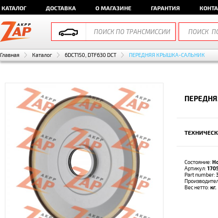
КАТАЛОГ
ДОСТАВКА
О МАГАЗИНЕ
ГАРАНТИЯ
КОНТ
Главная
Каталог
6DCT150, DTF630 DCT
ПЕРЕДНЯЯ КРЫШКА-САЛЬНИК
ПЕРЕДНЯ
ТЕХНИЧЕСК
Состояние:
Н
Артикул:
170
Part number:
Производите
Вес нетто:
кг.