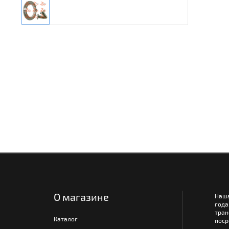
О магазине
Наш
года
тра
Каталог
поср