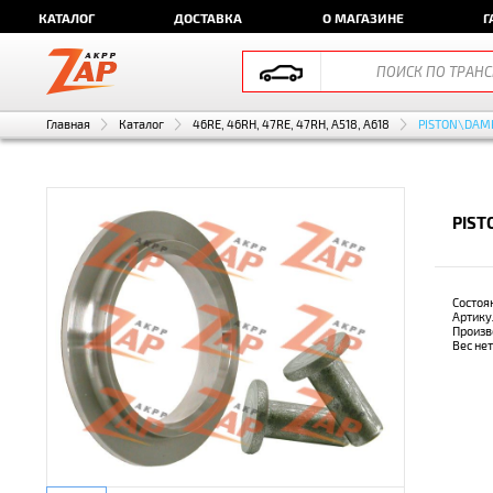
КАТАЛОГ
ДОСТАВКА
О МАГАЗИНЕ
Г
Главная
Каталог
46RE, 46RH, 47RE, 47RH, A518, A618
PISTON\DAMP
PIST
Состоя
Артику
Произв
Вес не