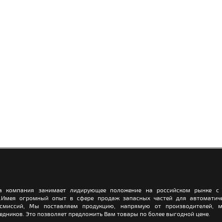
а компания занимает лидирующее положение на российском рынке с 
.Имея огромный опыт в сфере продаж запасных частей для автоматич
нсмиссий, Мы поставляем продукцию, напрямую от производителей, м
едников. Это позволяет предложить Вам товары по более выгодной цене.