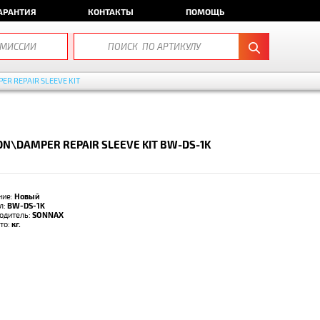
АРАНТИЯ
КОНТАКТЫ
ПОМОЩЬ
ER REPAIR SLEEVE KIT
ON\DAMPER REPAIR SLEEVE KIT BW-DS-1K
ние:
Новый
л:
BW-DS-1K
одитель:
SONNAX
тто:
кг.