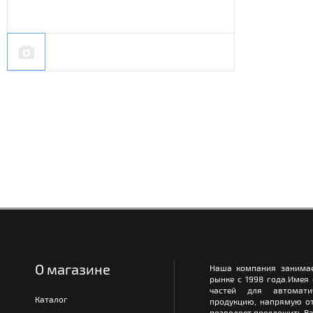
О магазине
Наша компания занимае
рынке с 1998 года.Имея
частей для автомати
Каталог
продукцию, напрямую от
позволяет предложить Ва