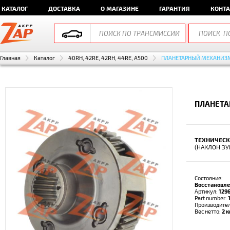
КАТАЛОГ
ДОСТАВКА
О МАГАЗИНЕ
ГАРАНТИЯ
КОНТ
Главная
Каталог
40RH, 42RE, 42RH, 44RE, A500
ПЛАНЕТАРНЫЙ МЕХАНИЗ
ПЛАНЕТА
ТЕХНИЧЕСК
(НАКЛОН ЗУБ
Состояние:
Восстановл
Артикул:
129
Part number:
Производите
Вес нетто:
2 к