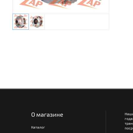
О магазине
Наш
года
тра
Каталог
поср