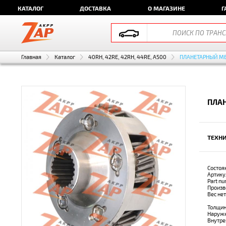
КАТАЛОГ
ДОСТАВКА
О МАГАЗИНЕ
Г
Главная
Каталог
40RH, 42RE, 42RH, 44RE, A500
ПЛАНЕТАРНЫЙ М
ПЛА
ТЕХНИ
Состоя
Артику
Part n
Произв
Вес не
Толщин
Наружн
Внутре