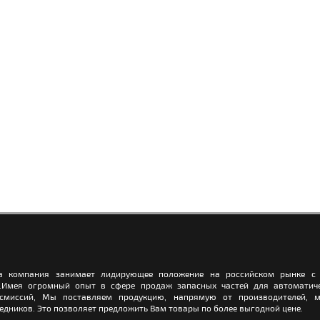
а компания занимает лидирующее положение на российском рынке с 
.Имея огромный опыт в сфере продаж запасных частей для автоматич
нсмиссий, Мы поставляем продукцию, напрямую от производителей, м
едников. Это позволяет предложить Вам товары по более выгодной цене.