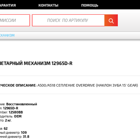
АРАНТИЯ
КОНТАКТЫ
ПОМОЩЬ
ЕХАНИЗМ
НЕТАРНЫЙ МЕХАНИЗМ 12965D-R
ЧЕСКОЕ ОПИСАНИЕ:
A500/A518 СЕПЛЕНИЕ OVERDRIVE (НАКЛОН ЗУБА 15' GEAR)
ние:
Восстановленный
л:
12965D-R
umber:
12580BB
одитель:
OEM
тто:
2 кг.
а:
62
ый диаметр:
109
нний диаметр:
31.8