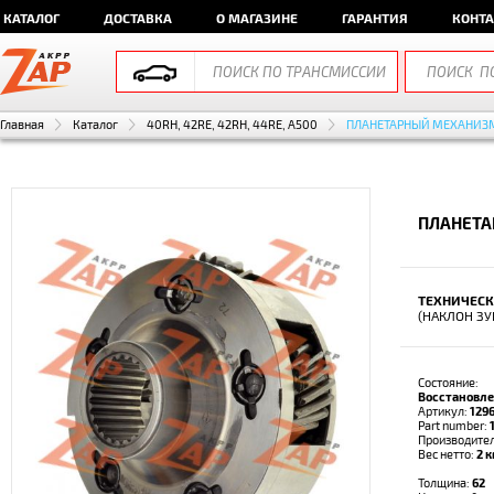
КАТАЛОГ
ДОСТАВКА
О МАГАЗИНЕ
ГАРАНТИЯ
КОНТ
Главная
Каталог
40RH, 42RE, 42RH, 44RE, A500
ПЛАНЕТАРНЫЙ МЕХАНИЗ
ПЛАНЕТА
ТЕХНИЧЕСК
(НАКЛОН ЗУБ
Состояние:
Восстановл
Артикул:
129
Part number:
Производите
Вес нетто:
2 к
Толщина:
62