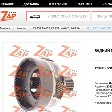
КАТАЛОГ
ДОСТАВКА
О МАГАЗИНЕ
ГАРАНТИЯ
КОНТ
Главная
Каталог
F4A51, F4A52, F4A5A, W4A51, W4A5A
ЗАДНИЙ ПЛАНЕТАР
ЗАДНИЙ 
ТЕХНИЧЕСК
Состояние:
Н
Артикул:
276
Part number:
Производите
Вес нетто:
2.1
Колличество 