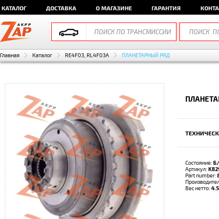
КАТАЛОГ
ДОСТАВКА
О МАГАЗИНЕ
ГАРАНТИЯ
КОНТ
Главная
Каталог
RE4F03, RL4F03A
ПЛАНЕТАРНЫЙ РЯД
ПЛАНЕТА
ТЕХНИЧЕСК
Состояние:
Б
Артикул:
K82
Part number:
Производите
Вес нетто:
4.5