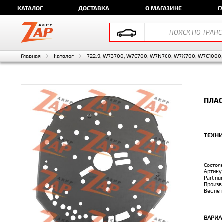
КАТАЛОГ
ДОСТАВКА
О МАГАЗИНЕ
Г
Главная
Каталог
722.9, W7B700, W7C700, W7N700, W7X700, W7C1000, 
ПЛА
ТЕХНИ
Состоя
Артику
Part n
Произв
Вес не
ВАРИА