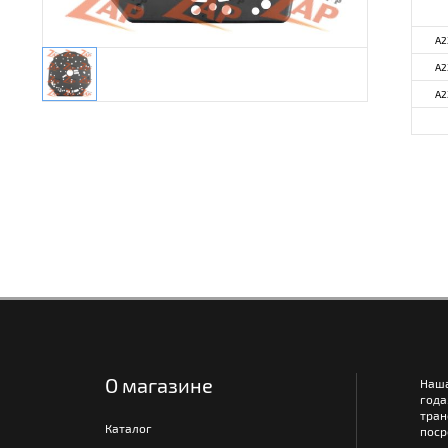
A2
A2
A2
О магазине
Наш
года
тра
Каталог
поср