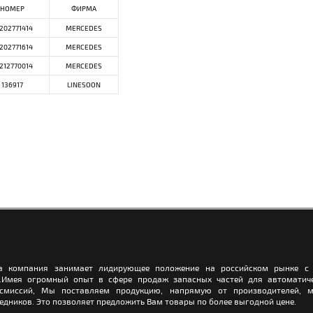
НОМЕР
ФИРМА
202771414
MERCEDES
202771614
MERCEDES
212770014
MERCEDES
136917
LINESOON
а компания занимает лидирующее положение на российском рынке с 
.Имея огромный опыт в сфере продаж запасных частей для автоматич
нсмиссий, Мы поставляем продукцию, напрямую от производителей, м
едников. Это позволяет предложить Вам товары по более выгодной цене.